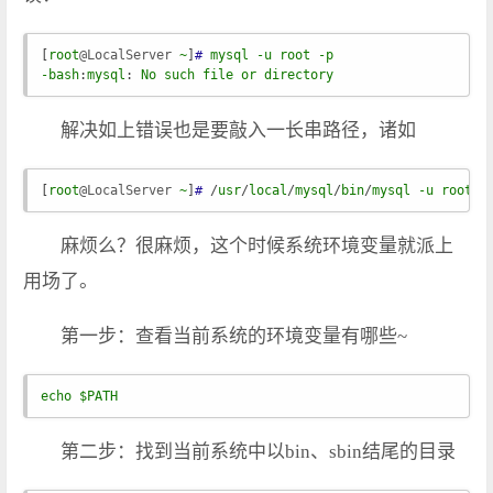
[
root
@LocalServer
~
]
#
mysql
-u
root
-p
-bash
:
mysql
: 
No
such
file
or
directory
解决如上错误也是要敲入一长串路径，诸如
[
root
@LocalServer
~
]
#
 /
usr
/
local
/
mysql
/
bin
/
mysql
-u
root
-
麻烦么？很麻烦，这个时候系统环境变量就派上
用场了。
第一步：查看当前系统的环境变量有哪些~
echo
$PATH
第二步：找到当前系统中以bin、sbin结尾的目录