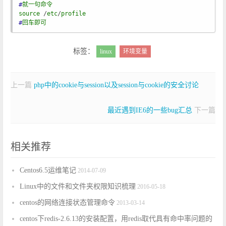
#
就
一
句
命
令
source
 /
etc
/
profile
#
回
车
即
可
标签：
linux
环境变量
上一篇
php中的cookie与session以及session与cookie的安全讨论
最近遇到IE6的一些bug汇总
下一篇
相关推荐
Centos6.5运维笔记
2014-07-09
Linux中的文件和文件夹权限知识梳理
2016-05-18
centos的网络连接状态管理命令
2013-03-14
centos下redis-2.6.13的安装配置，用redis取代具有命中率问题的