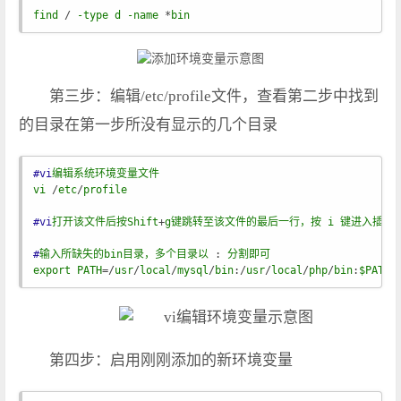
find
 / 
-type
d
-name
 *
bin
第三步：编辑/etc/profile文件，查看第二步中找到
的目录在第一步所没有显示的几个目录
#vi
编
辑
系
统
环
境
变
量
文
件
vi
 /
etc
/
profile
#vi
打
开
该
文
件
后
按Shift
+
g
键
跳
转
至
该
文
件
的
最
后
一
行
，
按
i
键
进
入
插
入
#
输
入
所
缺
失
的bin
目
录
，
多
个
目
录
以
 : 
分
割
即
可
export
PATH
=/
usr
/
local
/
mysql
/
bin
:/
usr
/
local
/
php
/
bin
:
$PATH
第四步：启用刚刚添加的新环境变量