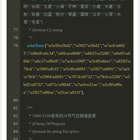
明","谷雨","立夏","小满","芒种","夏至","小暑","大暑","立
秋","处暑","白露","秋分","寒露","霜降","立冬","小雪","大
雪","冬至"]
      * @return Cn string 
      */
    solarTerm
:[
"\u5c0f\u5bd2"
,
"\u5927\u5bd2"
,
"\u7acb\u662
5"
,
"\u96e8\u6c34"
,
"\u60ca\u86f0"
,
"\u6625\u5206"
,
"\u6e05\u6
60e"
,
"\u8c37\u96e8"
,
"\u7acb\u590f"
,
"\u5c0f\u6ee1"
,
"\u8292\u
79cd"
,
"\u590f\u81f3"
,
"\u5c0f\u6691"
,
"\u5927\u6691"
,
"\u7acb
\u79cb"
,
"\u5904\u6691"
,
"\u767d\u9732"
,
"\u79cb\u5206"
,
"\u5
bd2\u9732"
,
"\u971c\u964d"
,
"\u7acb\u51ac"
,
"\u5c0f\u96e
a"
,
"\u5927\u96ea"
,
"\u51ac\u81f3"
],
/**
      * 1900-2100各年的24节气日期速查表
      * @Array Of Property 
      * @return 0x string For splice
      */