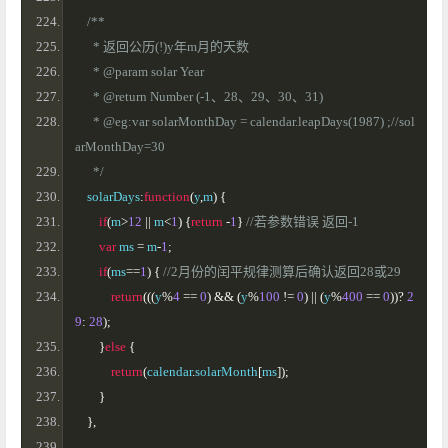
/**
      * 返回公历(!)y年m月的天数
      * @param solar Year
      * @return Number (-1、28、29、30、31)
      * @eg:var solarMonthDay = calendar.leapDays(1987) ;//sol
arMonthDay=30
      */
    solarDays
:
function
(
y
,
m
)
{
if
(
m
>
12
||
 m
<
1
)
{
return
-
1
}
//若参数错误 返回-1
var
 ms 
=
 m
-
1
;
if
(
ms
==
1
)
{
//2月份的闰平规律测算后确认返回28或29
return
(((
y
%
4
==
0
)
&&
(
y
%
100
!=
0
)
||
(
y
%
400
==
0
))?
2
9
:
28
);
}
else
{
return
(
calendar
.
solarMonth
[
ms
]);
}
},