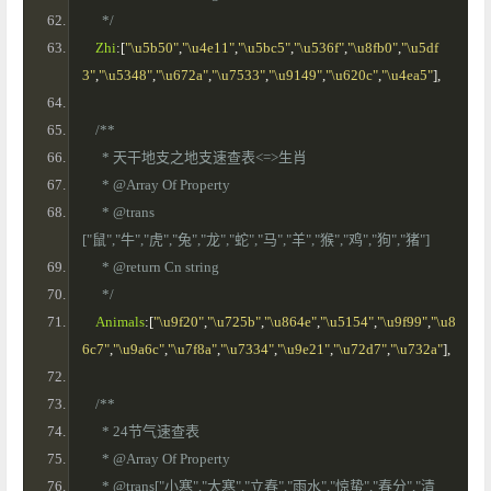
      */
Zhi
:[
"\u5b50"
,
"\u4e11"
,
"\u5bc5"
,
"\u536f"
,
"\u8fb0"
,
"\u5df
3"
,
"\u5348"
,
"\u672a"
,
"\u7533"
,
"\u9149"
,
"\u620c"
,
"\u4ea5"
],
/**
      * 天干地支之地支速查表<=>生肖
      * @Array Of Property 
      * @trans
["鼠","牛","虎","兔","龙","蛇","马","羊","猴","鸡","狗","猪"]
      * @return Cn string 
      */
Animals
:[
"\u9f20"
,
"\u725b"
,
"\u864e"
,
"\u5154"
,
"\u9f99"
,
"\u8
6c7"
,
"\u9a6c"
,
"\u7f8a"
,
"\u7334"
,
"\u9e21"
,
"\u72d7"
,
"\u732a"
],
/**
      * 24节气速查表
      * @Array Of Property 
      * @trans["小寒","大寒","立春","雨水","惊蛰","春分","清