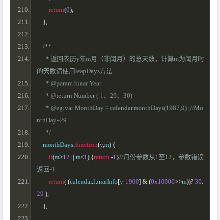
return
(
0
);
},
/**
      * 返回农历y年m月（非闰月）的总天数，计算m为闰月时
的天数请使用leapDays方法
      * @param lunar Year
      * @return Number (-1、29、30)
      * @eg:var MonthDay = calendar.monthDays(1987,9) ;//Mo
nthDay=29
      */
    monthDays
:
function
(
y
,
m
)
{
if
(
m
>
12
||
 m
<
1
)
{
return
-
1
}
//月份参数从1至12，参数错误
返回-1
return
(
(
calendar
.
lunarInfo
[
y
-
1900
]
&
(
0x10000
>>
m
))?
30
:
29
);
},