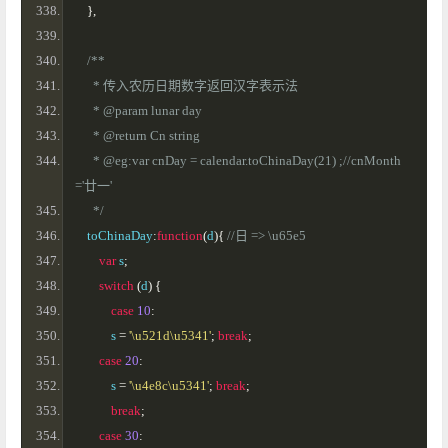
},
/**
      * 传入农历日期数字返回汉字表示法
      * @param lunar day
      * @return Cn string
      * @eg:var cnDay = calendar.toChinaDay(21) ;//cnMonth
='廿一'
      */
    toChinaDay
:
function
(
d
){
//日 => \u65e5
var
 s
;
switch
(
d
)
{
case
10
:
            s 
=
'\u521d\u5341'
;
break
;
case
20
:
            s 
=
'\u4e8c\u5341'
;
break
;
break
;
case
30
: