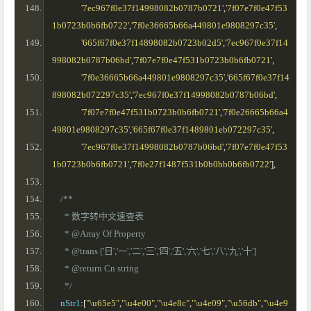
'7ec967f0e37f14998082b0787b0721'
,
'7f07e7f0e47f53
1b0723b0b6fb0722'
,
'7f0e36665b66a449801e9808297c35'
,
'665f67f0e37f14898082b0723b02d5'
,
'7ec967f0e37f14
998082b0787b06bd'
,
'7f07e7f0e47f531b0723b0b6fb0721'
,
'7f0e36665b66a449801e9808297c35'
,
'665f67f0e37f14
898082b072297c35'
,
'7ec967f0e37f14998082b0787b06bd'
,
'7f07e7f0e47f531b0723b0b6fb0721'
,
'7f0e26665b66a4
49801e9808297c35'
,
'665f67f0e37f1489801eb072297c35'
,
'7ec967f0e37f14998082b0787b06bd'
,
'7f07e7f0e47f53
1b0723b0b6fb0721'
,
'7f0e27f1487f531b0b0bb0b6fb0722'
],
/**
      * 数字转中文速查表
      * @Array Of Property 
      * @trans ['日','一','二','三','四','五','六','七','八','九','十']
      * @return Cn string 
      */
    nStr1
:[
"\u65e5"
,
"\u4e00"
,
"\u4e8c"
,
"\u4e09"
,
"\u56db"
,
"\u4e9