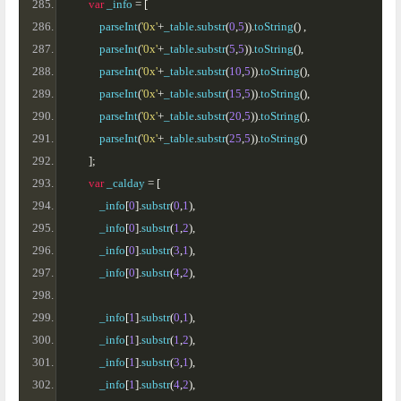
var
 _info 
=
[
            parseInt
(
'0x'
+
_table
.
substr
(
0
,
5
)).
toString
()
,
            parseInt
(
'0x'
+
_table
.
substr
(
5
,
5
)).
toString
(),
            parseInt
(
'0x'
+
_table
.
substr
(
10
,
5
)).
toString
(),
            parseInt
(
'0x'
+
_table
.
substr
(
15
,
5
)).
toString
(),
            parseInt
(
'0x'
+
_table
.
substr
(
20
,
5
)).
toString
(),
            parseInt
(
'0x'
+
_table
.
substr
(
25
,
5
)).
toString
()
];
var
 _calday 
=
[
            _info
[
0
].
substr
(
0
,
1
),
            _info
[
0
].
substr
(
1
,
2
),
            _info
[
0
].
substr
(
3
,
1
),
            _info
[
0
].
substr
(
4
,
2
),
            _info
[
1
].
substr
(
0
,
1
),
            _info
[
1
].
substr
(
1
,
2
),
            _info
[
1
].
substr
(
3
,
1
),
            _info
[
1
].
substr
(
4
,
2
),