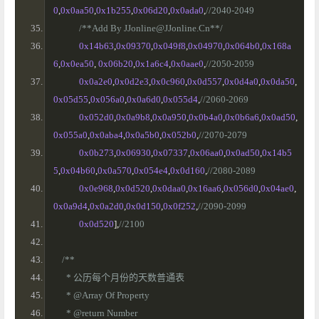
0
,
0x0aa50
,
0x1b255
,
0x06d20
,
0x0ada0
,
//2040-2049
/**Add By JJonline@JJonline.Cn**/
0x14b63
,
0x09370
,
0x049f8
,
0x04970
,
0x064b0
,
0x168a
6
,
0x0ea50
,
0x06b20
,
0x1a6c4
,
0x0aae0
,
//2050-2059
0x0a2e0
,
0x0d2e3
,
0x0c960
,
0x0d557
,
0x0d4a0
,
0x0da50
,
0x05d55
,
0x056a0
,
0x0a6d0
,
0x055d4
,
//2060-2069
0x052d0
,
0x0a9b8
,
0x0a950
,
0x0b4a0
,
0x0b6a6
,
0x0ad50
,
0x055a0
,
0x0aba4
,
0x0a5b0
,
0x052b0
,
//2070-2079
0x0b273
,
0x06930
,
0x07337
,
0x06aa0
,
0x0ad50
,
0x14b5
5
,
0x04b60
,
0x0a570
,
0x054e4
,
0x0d160
,
//2080-2089
0x0e968
,
0x0d520
,
0x0daa0
,
0x16aa6
,
0x056d0
,
0x04ae0
,
0x0a9d4
,
0x0a2d0
,
0x0d150
,
0x0f252
,
//2090-2099
0x0d520
],
//2100
/**
      * 公历每个月份的天数普通表
      * @Array Of Property
      * @return Number 