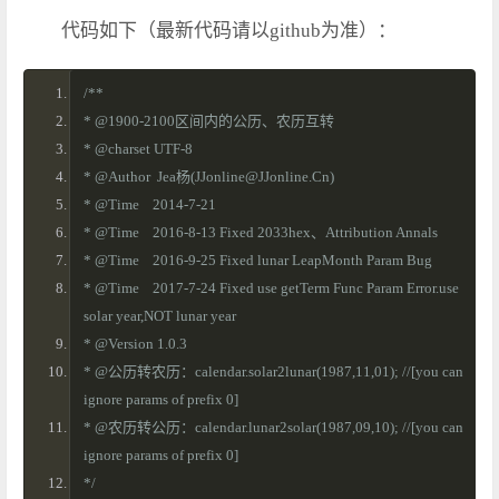
代码如下（最新代码请以github为准）：
/**
* @1900-2100区间内的公历、农历互转
* @charset UTF-8
* @Author  Jea杨(JJonline@JJonline.Cn) 
* @Time    2014-7-21
* @Time    2016-8-13 Fixed 2033hex、Attribution Annals
* @Time    2016-9-25 Fixed lunar LeapMonth Param Bug
* @Time    2017-7-24 Fixed use getTerm Func Param Error.use 
solar year,NOT lunar year
* @Version 1.0.3
* @公历转农历：calendar.solar2lunar(1987,11,01); //[you can 
ignore params of prefix 0]
* @农历转公历：calendar.lunar2solar(1987,09,10); //[you can 
ignore params of prefix 0]
*/