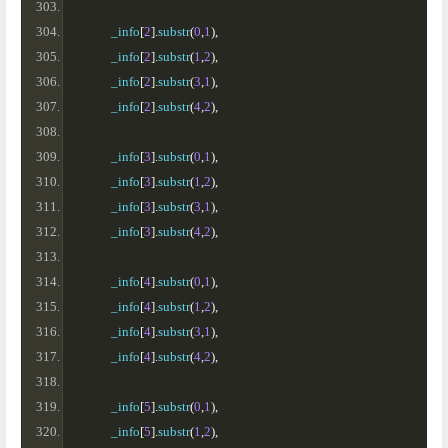
            _info
[
2
].
substr
(
0
,
1
),
            _info
[
2
].
substr
(
1
,
2
),
            _info
[
2
].
substr
(
3
,
1
),
            _info
[
2
].
substr
(
4
,
2
),
            _info
[
3
].
substr
(
0
,
1
),
            _info
[
3
].
substr
(
1
,
2
),
            _info
[
3
].
substr
(
3
,
1
),
            _info
[
3
].
substr
(
4
,
2
),
            _info
[
4
].
substr
(
0
,
1
),
            _info
[
4
].
substr
(
1
,
2
),
            _info
[
4
].
substr
(
3
,
1
),
            _info
[
4
].
substr
(
4
,
2
),
            _info
[
5
].
substr
(
0
,
1
),
            _info
[
5
].
substr
(
1
,
2
),