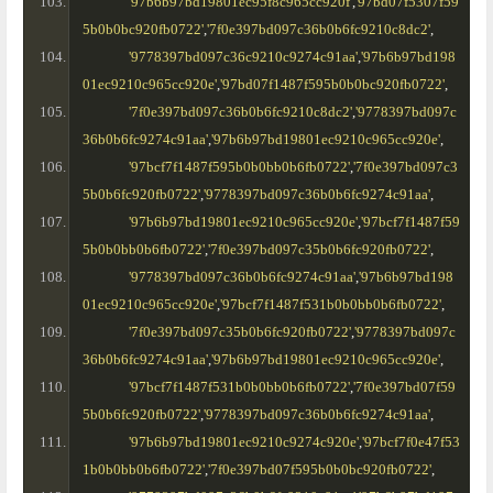
'97b6b97bd19801ec95f8c965cc920f'
,
'97bd07f5307f59
5b0b0bc920fb0722'
,
'7f0e397bd097c36b0b6fc9210c8dc2'
,
'9778397bd097c36c9210c9274c91aa'
,
'97b6b97bd198
01ec9210c965cc920e'
,
'97bd07f1487f595b0b0bc920fb0722'
,
'7f0e397bd097c36b0b6fc9210c8dc2'
,
'9778397bd097c
36b0b6fc9274c91aa'
,
'97b6b97bd19801ec9210c965cc920e'
,
'97bcf7f1487f595b0b0bb0b6fb0722'
,
'7f0e397bd097c3
5b0b6fc920fb0722'
,
'9778397bd097c36b0b6fc9274c91aa'
,
'97b6b97bd19801ec9210c965cc920e'
,
'97bcf7f1487f59
5b0b0bb0b6fb0722'
,
'7f0e397bd097c35b0b6fc920fb0722'
,
'9778397bd097c36b0b6fc9274c91aa'
,
'97b6b97bd198
01ec9210c965cc920e'
,
'97bcf7f1487f531b0b0bb0b6fb0722'
,
'7f0e397bd097c35b0b6fc920fb0722'
,
'9778397bd097c
36b0b6fc9274c91aa'
,
'97b6b97bd19801ec9210c965cc920e'
,
'97bcf7f1487f531b0b0bb0b6fb0722'
,
'7f0e397bd07f59
5b0b6fc920fb0722'
,
'9778397bd097c36b0b6fc9274c91aa'
,
'97b6b97bd19801ec9210c9274c920e'
,
'97bcf7f0e47f53
1b0b0bb0b6fb0722'
,
'7f0e397bd07f595b0b0bc920fb0722'
,