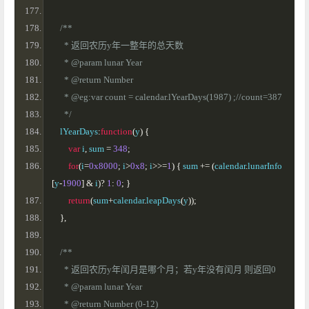
/**
      * 返回农历y年一整年的总天数
      * @param lunar Year
      * @return Number
      * @eg:var count = calendar.lYearDays(1987) ;//count=387
      */
    lYearDays
:
function
(
y
)
{
var
 i
,
 sum 
=
348
;
for
(
i
=
0x8000
;
 i
>
0x8
;
 i
>>=
1
)
{
 sum 
+=
(
calendar
.
lunarInfo
[
y
-
1900
]
&
 i
)?
1
:
0
;
}
return
(
sum
+
calendar
.
leapDays
(
y
));
},
/**
      * 返回农历y年闰月是哪个月；若y年没有闰月 则返回0
      * @param lunar Year
      * @return Number (0-12)