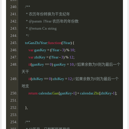
/**
     * 农历年份转换为干支纪年
     * @param  lYear 农历年的年份数
     * @return Cn string
     */
    toGanZhiYear
:
function
(
lYear
)
{
var
 ganKey 
=
(
lYear 
-
3
)
%
10
;
var
 zhiKey 
=
(
lYear 
-
3
)
%
12
;
if
(
ganKey 
==
0
)
 ganKey 
=
10
;
//如果余数为0则为最后一个
天干
if
(
zhiKey 
==
0
)
 zhiKey 
=
12
;
//如果余数为0则为最后一个
地支
return
 calendar
.
Gan
[
ganKey
-
1
]
+
 calendar
.
Zhi
[
zhiKey
-
1
];
},
/**