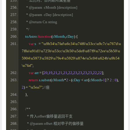
     * 公历月、日判断所属星座
     * @param  cMonth [description]
     * @param  cDay [description]
     * @return Cn string
     */
    toAstro
:
function
(
cMonth
,
cDay
)
{
var
 s   
=
"\u9b54\u7faf\u6c34\u74f6\u53cc\u9c7c\u767d\u
7f8a\u91d1\u725b\u53cc\u5b50\u5de8\u87f9\u72ee\u5b50\u
5904\u5973\u5929\u79e4\u5929\u874e\u5c04\u624b\u9b54
\u7faf"
;
var
 arr 
=
[
20
,
19
,
21
,
21
,
21
,
22
,
23
,
23
,
23
,
23
,
22
,
22
];
return
 s
.
substr
(
cMonth
*
2
-
(
cDay 
<
 arr
[
cMonth
-
1
]
?
2
:
0
),
2
)
+
"\u5ea7"
;
//座
},
/**
      * 传入offset偏移量返回干支
      * @param offset 相对甲子的偏移量