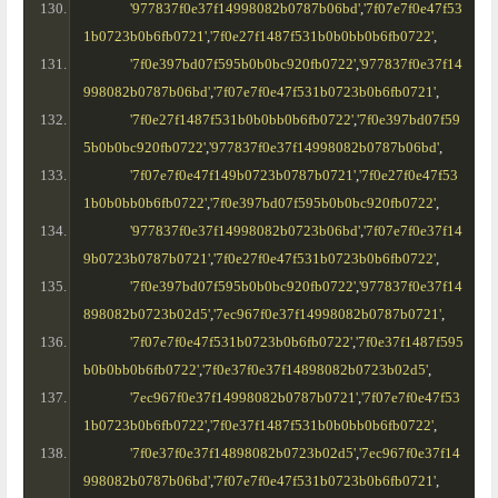
'977837f0e37f14998082b0787b06bd'
,
'7f07e7f0e47f53
1b0723b0b6fb0721'
,
'7f0e27f1487f531b0b0bb0b6fb0722'
,
'7f0e397bd07f595b0b0bc920fb0722'
,
'977837f0e37f14
998082b0787b06bd'
,
'7f07e7f0e47f531b0723b0b6fb0721'
,
'7f0e27f1487f531b0b0bb0b6fb0722'
,
'7f0e397bd07f59
5b0b0bc920fb0722'
,
'977837f0e37f14998082b0787b06bd'
,
'7f07e7f0e47f149b0723b0787b0721'
,
'7f0e27f0e47f53
1b0b0bb0b6fb0722'
,
'7f0e397bd07f595b0b0bc920fb0722'
,
'977837f0e37f14998082b0723b06bd'
,
'7f07e7f0e37f14
9b0723b0787b0721'
,
'7f0e27f0e47f531b0723b0b6fb0722'
,
'7f0e397bd07f595b0b0bc920fb0722'
,
'977837f0e37f14
898082b0723b02d5'
,
'7ec967f0e37f14998082b0787b0721'
,
'7f07e7f0e47f531b0723b0b6fb0722'
,
'7f0e37f1487f595
b0b0bb0b6fb0722'
,
'7f0e37f0e37f14898082b0723b02d5'
,
'7ec967f0e37f14998082b0787b0721'
,
'7f07e7f0e47f53
1b0723b0b6fb0722'
,
'7f0e37f1487f531b0b0bb0b6fb0722'
,
'7f0e37f0e37f14898082b0723b02d5'
,
'7ec967f0e37f14
998082b0787b06bd'
,
'7f07e7f0e47f531b0723b0b6fb0721'
,