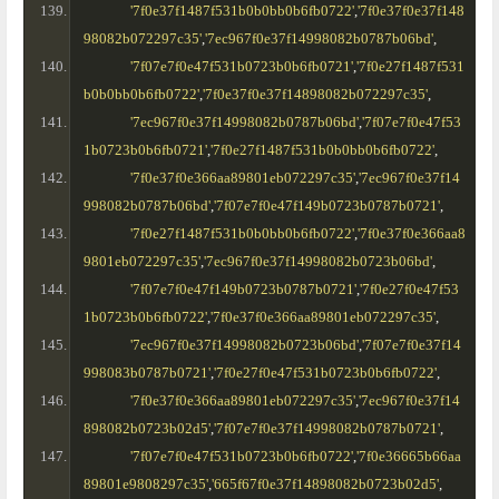
'7f0e37f1487f531b0b0bb0b6fb0722'
,
'7f0e37f0e37f148
98082b072297c35'
,
'7ec967f0e37f14998082b0787b06bd'
,
'7f07e7f0e47f531b0723b0b6fb0721'
,
'7f0e27f1487f531
b0b0bb0b6fb0722'
,
'7f0e37f0e37f14898082b072297c35'
,
'7ec967f0e37f14998082b0787b06bd'
,
'7f07e7f0e47f53
1b0723b0b6fb0721'
,
'7f0e27f1487f531b0b0bb0b6fb0722'
,
'7f0e37f0e366aa89801eb072297c35'
,
'7ec967f0e37f14
998082b0787b06bd'
,
'7f07e7f0e47f149b0723b0787b0721'
,
'7f0e27f1487f531b0b0bb0b6fb0722'
,
'7f0e37f0e366aa8
9801eb072297c35'
,
'7ec967f0e37f14998082b0723b06bd'
,
'7f07e7f0e47f149b0723b0787b0721'
,
'7f0e27f0e47f53
1b0723b0b6fb0722'
,
'7f0e37f0e366aa89801eb072297c35'
,
'7ec967f0e37f14998082b0723b06bd'
,
'7f07e7f0e37f14
998083b0787b0721'
,
'7f0e27f0e47f531b0723b0b6fb0722'
,
'7f0e37f0e366aa89801eb072297c35'
,
'7ec967f0e37f14
898082b0723b02d5'
,
'7f07e7f0e37f14998082b0787b0721'
,
'7f07e7f0e47f531b0723b0b6fb0722'
,
'7f0e36665b66aa
89801e9808297c35'
,
'665f67f0e37f14898082b0723b02d5'
,