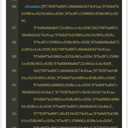
    sTermInfo
:[
'9778397bd097c36b0b6fc9274c91aa'
,
'97b6b97b
d19801ec9210c965cc920e'
,
'97bcf97c3598082c95f8c965cc92
0f'
,
'97bd0b06bdb0722c965ce1cfcc920f'
,
'b027097bd097c
36b0b6fc9274c91aa'
,
'97b6b97bd19801ec9210c965cc920e'
,
'97bcf97c359801ec95f8c965cc920f'
,
'97bd0b06bdb072
2c965ce1cfcc920f'
,
'b027097bd097c36b0b6fc9274c91aa'
,
'97b6b97bd19801ec9210c965cc920e'
,
'97bcf97c35980
1ec95f8c965cc920f'
,
'97bd0b06bdb0722c965ce1cfcc920f'
,
'b027097bd097c36b0b6fc9274c91aa'
,
'9778397bd198
01ec9210c965cc920e'
,
'97b6b97bd19801ec95f8c965cc920f'
,
'97bd09801d98082c95f8e1cfcc920f'
,
'97bd097bd097c
36b0b6fc9210c8dc2'
,
'9778397bd197c36c9210c9274c91aa'
,
'97b6b97bd19801ec95f8c965cc920e'
,
'97bd09801d980
82c95f8e1cfcc920f'
,
'97bd097bd097c36b0b6fc9210c8dc2'
,
'9778397bd097c36c9210c9274c91aa'
,
'97b6b97bd198
01ec95f8c965cc920e'
,
'97bcf97c3598082c95f8e1cfcc920f'
,
'97bd097bd097c36b0b6fc9210c8dc2'
,
'9778397bd097