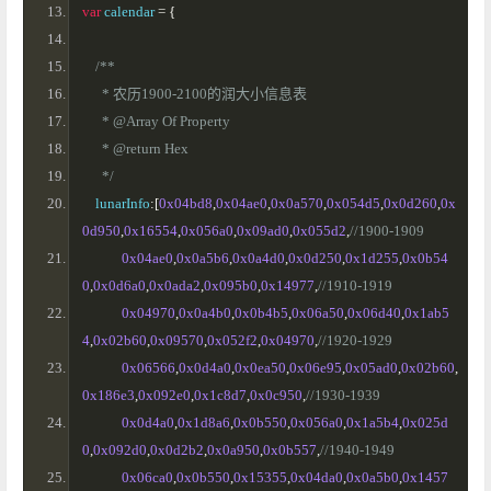
var
 calendar 
=
{
/**
      * 农历1900-2100的润大小信息表
      * @Array Of Property
      * @return Hex 
      */
    lunarInfo
:[
0x04bd8
,
0x04ae0
,
0x0a570
,
0x054d5
,
0x0d260
,
0x
0d950
,
0x16554
,
0x056a0
,
0x09ad0
,
0x055d2
,
//1900-1909
0x04ae0
,
0x0a5b6
,
0x0a4d0
,
0x0d250
,
0x1d255
,
0x0b54
0
,
0x0d6a0
,
0x0ada2
,
0x095b0
,
0x14977
,
//1910-1919
0x04970
,
0x0a4b0
,
0x0b4b5
,
0x06a50
,
0x06d40
,
0x1ab5
4
,
0x02b60
,
0x09570
,
0x052f2
,
0x04970
,
//1920-1929
0x06566
,
0x0d4a0
,
0x0ea50
,
0x06e95
,
0x05ad0
,
0x02b60
,
0x186e3
,
0x092e0
,
0x1c8d7
,
0x0c950
,
//1930-1939
0x0d4a0
,
0x1d8a6
,
0x0b550
,
0x056a0
,
0x1a5b4
,
0x025d
0
,
0x092d0
,
0x0d2b2
,
0x0a950
,
0x0b557
,
//1940-1949
0x06ca0
,
0x0b550
,
0x15355
,
0x04da0
,
0x0a5b0
,
0x1457