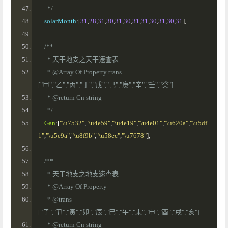
      */
    solarMonth
:[
31
,
28
,
31
,
30
,
31
,
30
,
31
,
31
,
30
,
31
,
30
,
31
],
/**
      * 天干地支之天干速查表
      * @Array Of Property trans
["甲","乙","丙","丁","戊","己","庚","辛","壬","癸"]
      * @return Cn string 
      */
Gan
:[
"\u7532"
,
"\u4e59"
,
"\u4e19"
,
"\u4e01"
,
"\u620a"
,
"\u5df
1"
,
"\u5e9a"
,
"\u8f9b"
,
"\u58ec"
,
"\u7678"
],
/**
      * 天干地支之地支速查表
      * @Array Of Property 
      * @trans
["子","丑","寅","卯","辰","巳","午","未","申","酉","戌","亥"]
      * @return Cn string 