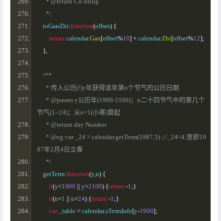
      * @return Cn string
      */
    toGanZhi
:
function
(
offset
)
{
return
 calendar
.
Gan
[
offset
%
10
]
+
 calendar
.
Zhi
[
offset
%
12
];
},
/**
      * 传入公历(!)y年获得该年第n个节气的公历日期
      * @param y公历年(1900-2100)；n二十四节气中的第几个
节气(1~24)；从n=1(小寒)算起 
      * @return day Number
      * @eg:var _24 = calendar.getTerm(1987,3) ;//_24=4;意即19
87年2月4日立春
      */
    getTerm
:
function
(
y
,
n
)
{
if
(
y
<
1900
||
 y
>
2100
)
{
return
-
1
;}
if
(
n
<
1
||
 n
>
24
)
{
return
-
1
;}
var
 _table 
=
 calendar
.
sTermInfo
[
y
-
1900
];