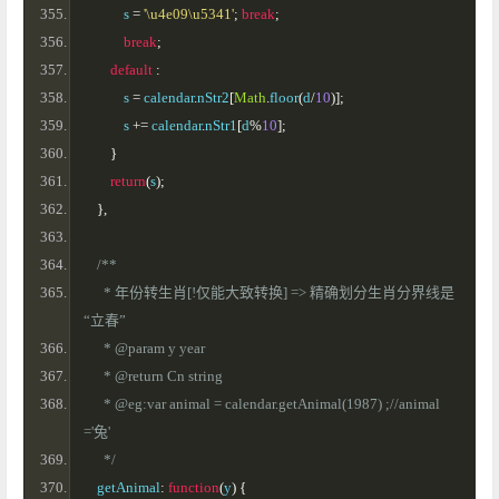
            s 
=
'\u4e09\u5341'
;
break
;
break
;
default
:
            s 
=
 calendar
.
nStr2
[
Math
.
floor
(
d
/
10
)];
            s 
+=
 calendar
.
nStr1
[
d
%
10
];
}
return
(
s
);
},
/**
      * 年份转生肖[!仅能大致转换] => 精确划分生肖分界线是
“立春”
      * @param y year
      * @return Cn string
      * @eg:var animal = calendar.getAnimal(1987) ;//animal
='兔'
      */
    getAnimal
:
function
(
y
)
{