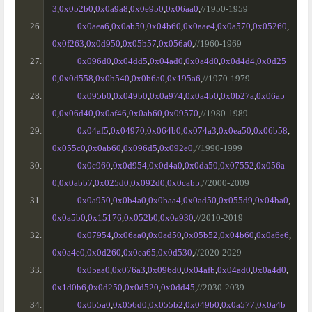
3
,
0x052b0
,
0x0a9a8
,
0x0e950
,
0x06aa0
,
//1950-1959
0x0aea6
,
0x0ab50
,
0x04b60
,
0x0aae4
,
0x0a570
,
0x05260
,
0x0f263
,
0x0d950
,
0x05b57
,
0x056a0
,
//1960-1969
0x096d0
,
0x04dd5
,
0x04ad0
,
0x0a4d0
,
0x0d4d4
,
0x0d25
0
,
0x0d558
,
0x0b540
,
0x0b6a0
,
0x195a6
,
//1970-1979
0x095b0
,
0x049b0
,
0x0a974
,
0x0a4b0
,
0x0b27a
,
0x06a5
0
,
0x06d40
,
0x0af46
,
0x0ab60
,
0x09570
,
//1980-1989
0x04af5
,
0x04970
,
0x064b0
,
0x074a3
,
0x0ea50
,
0x06b58
,
0x055c0
,
0x0ab60
,
0x096d5
,
0x092e0
,
//1990-1999
0x0c960
,
0x0d954
,
0x0d4a0
,
0x0da50
,
0x07552
,
0x056a
0
,
0x0abb7
,
0x025d0
,
0x092d0
,
0x0cab5
,
//2000-2009
0x0a950
,
0x0b4a0
,
0x0baa4
,
0x0ad50
,
0x055d9
,
0x04ba0
,
0x0a5b0
,
0x15176
,
0x052b0
,
0x0a930
,
//2010-2019
0x07954
,
0x06aa0
,
0x0ad50
,
0x05b52
,
0x04b60
,
0x0a6e6
,
0x0a4e0
,
0x0d260
,
0x0ea65
,
0x0d530
,
//2020-2029
0x05aa0
,
0x076a3
,
0x096d0
,
0x04afb
,
0x04ad0
,
0x0a4d0
,
0x1d0b6
,
0x0d250
,
0x0d520
,
0x0dd45
,
//2030-2039
0x0b5a0
,
0x056d0
,
0x055b2
,
0x049b0
,
0x0a577
,
0x0a4b