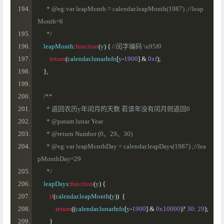
      * @eg:var leapMonth = calendar.leapMonth(1987) ;//leap
Month=6
      */
    leapMonth
:
function
(
y
)
{
//闰字编码 \u95f0
return
(
calendar
.
lunarInfo
[
y
-
1900
]
&
0xf
);
},
/**
      * 返回农历y年闰月的天数 若该年没有闰月则返回0
      * @param lunar Year
      * @return Number (0、29、30)
      * @eg:var leapMonthDay = calendar.leapDays(1987) ;//lea
pMonthDay=29
      */
    leapDays
:
function
(
y
)
{
if
(
calendar
.
leapMonth
(
y
))
{
return
((
calendar
.
lunarInfo
[
y
-
1900
]
&
0x10000
)?
30
:
29
);
}