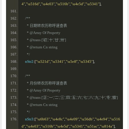
4"
,
"\u516d"
,
"\u4e03"
,
"\u516b"
,
"\u4e5d"
,
"\u5341"
],
/**
      * 日期转农历称呼速查表
      * @Array Of Property 
      * @trans ['初','十','廿','卅']
      * @return Cn string 
      */
    nStr2
:[
"\u521d"
,
"\u5341"
,
"\u5eff"
,
"\u5345"
],
/**
      * 月份转农历称呼速查表
      * @Array Of Property 
      * @trans ['正','一','二','三','四','五','六','七','八','九','十','冬','腊']
      * @return Cn string 
      */
    nStr3
:[
"\u6b63"
,
"\u4e8c"
,
"\u4e09"
,
"\u56db"
,
"\u4e94"
,
"\u516
d"
,
"\u4e03"
,
"\u516b"
,
"\u4e5d"
,
"\u5341"
,
"\u51ac"
,
"\u814a"
],