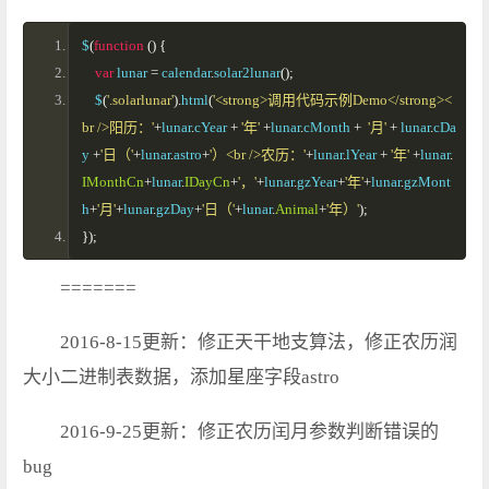
$
(
function
()
{
var
 lunar 
=
 calendar
.
solar2lunar
();
    $
(
'.solarlunar'
).
html
(
'<strong>调用代码示例Demo</strong><
br />阳历：'
+
lunar
.
cYear 
+
'年'
+
lunar
.
cMonth 
+
'月'
+
 lunar
.
cDa
y 
+
'日（'
+
lunar
.
astro
+
'）<br />农历：'
+
lunar
.
lYear 
+
'年'
+
lunar
.
IMonthCn
+
lunar
.
IDayCn
+
'，'
+
lunar
.
gzYear
+
'年'
+
lunar
.
gzMont
h
+
'月'
+
lunar
.
gzDay
+
'日（'
+
lunar
.
Animal
+
'年）'
);
});
=======
2016-8-15更新：修正天干地支算法，修正农历润
大小二进制表数据，添加星座字段astro
2016-9-25更新：修正农历闰月参数判断错误的
bug