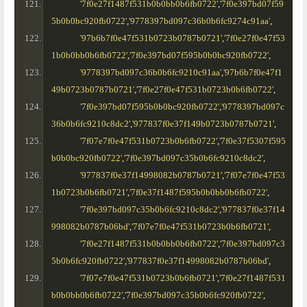
'7f0e27f1487f531b0b0bb0b6fb0722'
,
'7f0e397bd07f59
5b0b0bc920fb0722'
,
'9778397bd097c36b0b6fc9274c91aa'
,
'97b6b7f0e47f531b0723b0787b0721'
,
'7f0e27f0e47f53
1b0b0bb0b6fb0722'
,
'7f0e397bd07f595b0b0bc920fb0722'
,
'9778397bd097c36b0b6fc9210c91aa'
,
'97b6b7f0e47f1
49b0723b0787b0721'
,
'7f0e27f0e47f531b0723b0b6fb0722'
,
'7f0e397bd07f595b0b0bc920fb0722'
,
'9778397bd097c
36b0b6fc9210c8dc2'
,
'977837f0e37f149b0723b0787b0721'
,
'7f07e7f0e47f531b0723b0b6fb0722'
,
'7f0e37f5307f595
b0b0bc920fb0722'
,
'7f0e397bd097c35b0b6fc9210c8dc2'
,
'977837f0e37f14998082b0787b0721'
,
'7f07e7f0e47f53
1b0723b0b6fb0721'
,
'7f0e37f1487f595b0b0bb0b6fb0722'
,
'7f0e397bd097c35b0b6fc9210c8dc2'
,
'977837f0e37f14
998082b0787b06bd'
,
'7f07e7f0e47f531b0723b0b6fb0721'
,
'7f0e27f1487f531b0b0bb0b6fb0722'
,
'7f0e397bd097c3
5b0b6fc920fb0722'
,
'977837f0e37f14998082b0787b06bd'
,
'7f07e7f0e47f531b0723b0b6fb0721'
,
'7f0e27f1487f531
b0b0bb0b6fb0722'
,
'7f0e397bd097c35b0b6fc920fb0722'
,