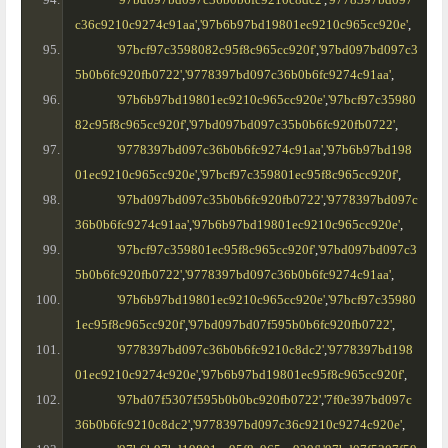
c36c9210c9274c91aa'
,
'97b6b97bd19801ec9210c965cc920e'
,
'97bcf97c3598082c95f8c965cc920f'
,
'97bd097bd097c3
5b0b6fc920fb0722'
,
'9778397bd097c36b0b6fc9274c91aa'
,
'97b6b97bd19801ec9210c965cc920e'
,
'97bcf97c35980
82c95f8c965cc920f'
,
'97bd097bd097c35b0b6fc920fb0722'
,
'9778397bd097c36b0b6fc9274c91aa'
,
'97b6b97bd198
01ec9210c965cc920e'
,
'97bcf97c359801ec95f8c965cc920f'
,
'97bd097bd097c35b0b6fc920fb0722'
,
'9778397bd097c
36b0b6fc9274c91aa'
,
'97b6b97bd19801ec9210c965cc920e'
,
'97bcf97c359801ec95f8c965cc920f'
,
'97bd097bd097c3
5b0b6fc920fb0722'
,
'9778397bd097c36b0b6fc9274c91aa'
,
'97b6b97bd19801ec9210c965cc920e'
,
'97bcf97c35980
1ec95f8c965cc920f'
,
'97bd097bd07f595b0b6fc920fb0722'
,
'9778397bd097c36b0b6fc9210c8dc2'
,
'9778397bd198
01ec9210c9274c920e'
,
'97b6b97bd19801ec95f8c965cc920f'
,
'97bd07f5307f595b0b0bc920fb0722'
,
'7f0e397bd097c
36b0b6fc9210c8dc2'
,
'9778397bd097c36c9210c9274c920e'
,