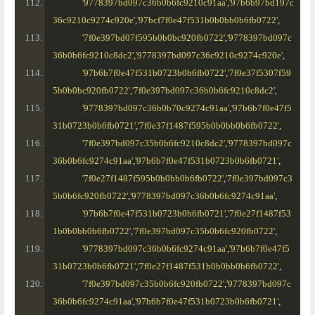
'9778397bd097c36b0b6fc9210c91aa'
,
'97b6b97bd197c
36c9210c9274c920e'
,
'97bcf7f0e47f531b0b0bb0b6fb0722'
,
'7f0e397bd07f595b0b0bc920fb0722'
,
'9778397bd097c
36b0b6fc9210c8dc2'
,
'9778397bd097c36c9210c9274c920e'
,
'97b6b7f0e47f531b0723b0b6fb0722'
,
'7f0e37f5307f59
5b0b0bc920fb0722'
,
'7f0e397bd097c36b0b6fc9210c8dc2'
,
'9778397bd097c36b0b70c9274c91aa'
,
'97b6b7f0e47f5
31b0723b0b6fb0721'
,
'7f0e37f1487f595b0b0bb0b6fb0722'
,
'7f0e397bd097c35b0b6fc9210c8dc2'
,
'9778397bd097c
36b0b6fc9274c91aa'
,
'97b6b7f0e47f531b0723b0b6fb0721'
,
'7f0e27f1487f595b0b0bb0b6fb0722'
,
'7f0e397bd097c3
5b0b6fc920fb0722'
,
'9778397bd097c36b0b6fc9274c91aa'
,
'97b6b7f0e47f531b0723b0b6fb0721'
,
'7f0e27f1487f53
1b0b0bb0b6fb0722'
,
'7f0e397bd097c35b0b6fc920fb0722'
,
'9778397bd097c36b0b6fc9274c91aa'
,
'97b6b7f0e47f5
31b0723b0b6fb0721'
,
'7f0e27f1487f531b0b0bb0b6fb0722'
,
'7f0e397bd097c35b0b6fc920fb0722'
,
'9778397bd097c
36b0b6fc9274c91aa'
,
'97b6b7f0e47f531b0723b0b6fb0721'
,