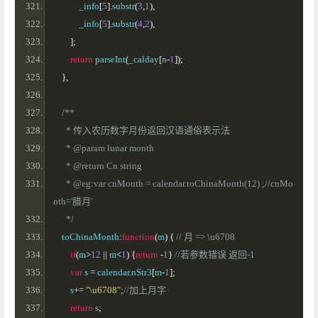
            _info
[
5
].
substr
(
3
,
1
),
            _info
[
5
].
substr
(
4
,
2
),
];
return
 parseInt
(
_calday
[
n
-
1
]);
},
/**
      * 传入农历数字月份返回汉语通俗表示法
      * @param lunar month
      * @return Cn string
      * @eg:var cnMonth = calendar.toChinaMonth(12) ;//cnMo
nth='腊月'
      */
    toChinaMonth
:
function
(
m
)
{
// 月 => \u6708
if
(
m
>
12
||
 m
<
1
)
{
return
-
1
}
//若参数错误 返回-1
var
 s 
=
 calendar
.
nStr3
[
m
-
1
];
        s
+=
"\u6708"
;
//加上月字
return
 s
;