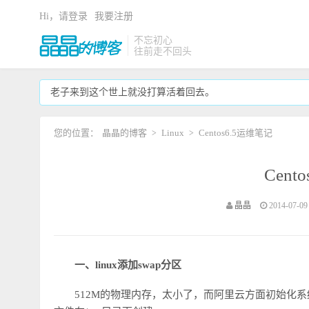
Hi，请登录
我要注册
不忘初心
往前走不回头
老子来到这个世上就没打算活着回去。
您的位置：
晶晶的博客
Linux
Centos6.5运维笔记
>
>
Cent
晶晶
2014-07-09 
一、linux添加swap分区
512M的物理内存，太小了，而阿里云方面初始化系统