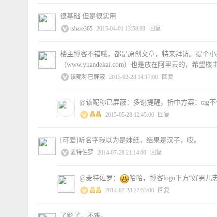
很基础 但是很实用
tshare365
2015-04-01 13:58:00
回复
楼主博客不错哦，都是原创文章，特来拜访。提个小
（www.yuandekai.com）也是放在阿里云的，希望
该昵称已屏蔽
2015-02-28 14:17:00
回复
@该昵称已屏蔽：多谢提醒，折中方案：tag不让抓取，
晶晶
2015-05-28 12:45:00
回复
[可爱]听名字我以为是妹纸，结果是汉子，哎。
麦特佐罗
2014-07-28 21:14:00
回复
@麦特佐罗：
哈哈，博客logo下方“好男
晶晶
2014-07-28 22:53:00
回复
了解了，不难。