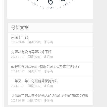
6
35
25
30
最新文章
来深十年记
2025-09-10
阅读(2581)
评论(0)
先解决有没有再解决好不好
2025-01-01
阅读(6200)
评论(0)
go程序在windows下以服务service方式守护运行
2024-11-23
阅读(7477)
评论(0)
一年又一年：化繁就简保持专注
2024-01-01
阅读(7417)
评论(0)
让你痛苦的从来不是他人的绝情而是你的期待和幻想
2023-10-16
阅读(6706)
评论(0)