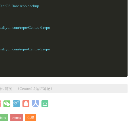
/CentOS-Base.repo.backup
s.aliyun.com/repo/Centos-6.repo
s.aliyun.com/repo/Centos-5.repo
题和链接：《
Centos6.5运维笔记
》
linux
centos
运维