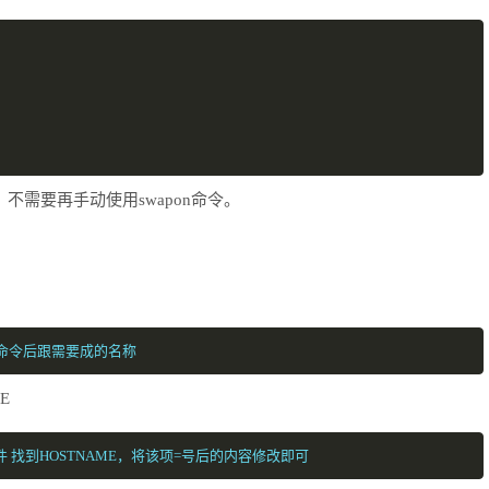
不需要再手动使用swapon命令。
hostname命令后跟需要成的名称
ME
rk #vi编辑该文件 找到HOSTNAME，将该项=号后的内容修改即可