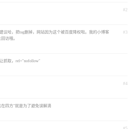
#2
#3
建议哈，把tag删掉，网站因为这个被百度降权啦。我的小博客
楼主回访哦。
rel="nofollow"
#4
儿志在四方”就是为了避免误解滴
#5