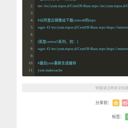
mv /etc/yum.repos.d/CentOS-Base.repo /etc/yum.repos.d
#从阿里云镜像站下载centos6的repo
wget -O /etc/yum.repos.d/CentOS-Base.repo https://mirror
[若是centos5系列，则：]
wget -O /etc/yum.repos.d/CentOS-Base.repo https://mirror
#最后yum重新生成缓存
yum makecache
转载请注明本文标
分享到：
标签：