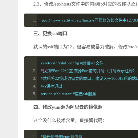
2.3、修改/etc/hosts文件中的内网Ip对应的名称以及1
[root@www var]# vi /etc/hosts #同理修改该文
三、更换ssh端口
默认的ssh端口为22，很容易被暴力破解。修改/etc/sshd
vi /etc/ssh/sshd_config #编辑ssh文件 
#找到#Port 22位置 去掉Port前的井号（井号表示注释）
#然后将22换成你需要的端口，建议大于1000以后的端口
#vi保存退出
service sshd restart #重启ssh服务
四、修改yum源为阿里云的镜像源
这个没什么技术含量，直接留代码：
#备份原先的yum源信息