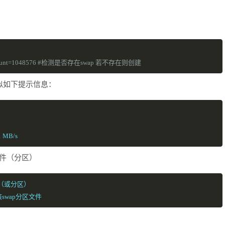
s=1024 count=1048576 #检测是否存在swap 若不存在则创建
似如下提示信息：
1 MB/s
文件（分区）
ap文件（或分区）
启用）该swap分区文件