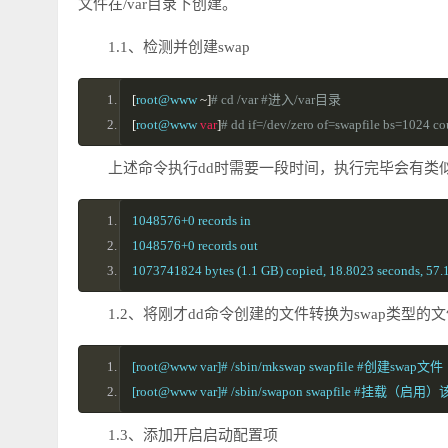
文件在/var目录下创建。
1.1、检测并创建swap
[
root@www 
~]
# cd /var #进入/var目录
[
root@www 
var
]
# dd if=/dev/zero of=swapfile b
上述命令执行dd时需要一段时间，执行完毕会有类
1048576+0 records in
1048576+0 records out
1073741824 bytes (1.1 GB) copied, 18.8023 seconds, 57.
1.2、将刚才dd命令创建的文件转换为swap类型的
[root@www var]# /sbin/mkswap swapfile #创建sw
[root@www var]# /sbin/swapon swapfile #挂载（
1.3、添加开启启动配置项