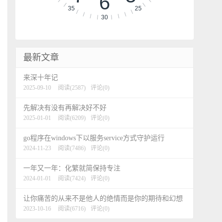
6
35
25
30
最新文章
来深十年记
2025-09-10
阅读(2587)
评论(0)
先解决有没有再解决好不好
2025-01-01
阅读(6209)
评论(0)
go程序在windows下以服务service方式守护运行
2024-11-23
阅读(7486)
评论(0)
一年又一年：化繁就简保持专注
2024-01-01
阅读(7424)
评论(0)
让你痛苦的从来不是他人的绝情而是你的期待和幻想
2023-10-16
阅读(6716)
评论(0)