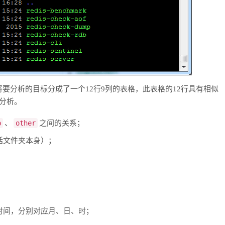
要分析的目标分成了一个12行9列的表格，此表格的12行具有相似
分析。
p
、
other
之间的关系；
括文件夹本身）；
时间，分别对应月、日、时；