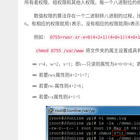
所有者权限、组权限和其他人权限。每一个八进制位的
数值权限的算法存在一个二进制转八进制的过程，比如rw-其实
6。有相应的权限就用1表示，没有相应的权限就用0表
例如：
0755=rwxr-xr-x=0(4+2+1)(4+0+1)(4+0+1
chmod 0755 /var/www
将文件夹的属主设置成具
r=4，w=2，x=1；即r---只读则属性为4+0+0=4
若要rwx属性则4+2+1=7；
若要rw-属性则4+2=6；
若要r-x属性则4+1=5