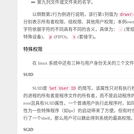
第九列文件或文件夹的名字。
以倒数第2行为例进行说明，该行第1列值为
drwxr
分别表示所有者权限、组权限、其他用户权限；本例own
字符依据字符的不同具有不同的含义，具体为：
-
(常
特殊设备)、
p
(FIFO)、
s
(套接字)。
特殊权限
在 linux 系统中还有三种与用户身份无关的三个文
SUID
SUID是
Set User ID
的简写。该属性只对有执行权
的进程的所有者是程序文件的所有者，而不是启动程序
root且具有SUID属性，一个普通用户执行此程序时，如
性为一些特殊程序（如lpr）的启动带来了方便。但有时
行了一个shell，那么用户可以籍此得到系统的最高权限。
SGID