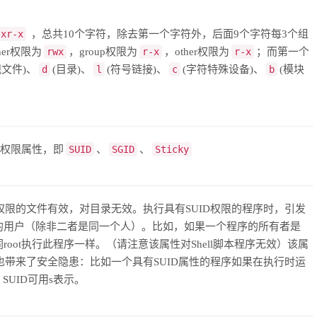
-xr-x
，总共10个字符，除去第一个字符外，后面9个字符每3个组
er权限为
rwx
，group权限为
r-x
，other权限为
r-x
；而第一个
规文件)、
d
(目录)、
l
(符号链接)、
c
(字符特殊设备)、
b
(模块
件权限属性，即
SUID
、
SGID
、
Sticky
限的文件有效，对目录无效。执行具有SUID权限的程序时，引发
的用户（除非二者是同一个人）。比如，如果一个程序的所有者是
同root执行此程序一样。（请注意该属性对Shell脚本程序无效）该属
也带来了安全隐患：比如一个具有SUID属性的程序如果在执行时运
SUID可用s表示。