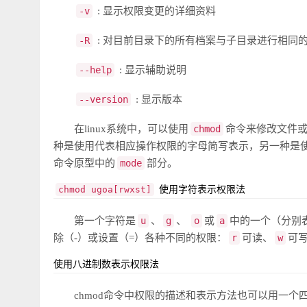
-v
: 显示权限变更的详细资料
-R
: 对目前目录下的所有档案与子目录进行相同
--help
: 显示辅助说明
--version
: 显示版本
在linux系统中，可以使用
chmod
命令来修改文件
种是使用代表相应操作权限的字母简写表示，另一种是
命令原型中的
mode
部分。
chmod ugoa[rwxst]
使用字符表示权限法
第一个字符是
u
、
g
、
o
或
a
中的一个（分别
除（-）或设置（=）各种不同的权限：
r
可读、
w
可
使用八进制数表示权限法
chmod命令中权限的描述和表示方法也可以用一