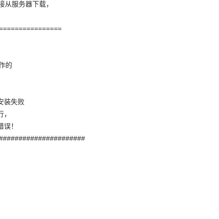
直接从服务器下载，
================
作的
安装失败
行，
错误！
######################