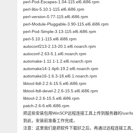
perl-Pod-Escapes-1.04-115.el6.i686.rpm
perl-libs-5.10.1-115.el6.i686.rpm
perl-version-0.77-115.el6.i686.rpm
perl-Module-Pluggable-3.90-115.el6.i686.rpm
perl-Pod-Simple-3.13-115.el6.i686.rpm
perl-5.10.1-115.el6.i686.rpm
autoconf213-2.13-20.1.el6.noarch.rpm
autoconf-2.63-5.1.el6.noarch.rpm
automake-1.11.1-1.2.el6.noarch.rpm
automake14-1.4p6-19.2.el6.noarch.rpm
automake16-1.6.3-18.el6.1.noarch.rpm
libtool-ltdl-2.2.6-15.5.el6.i686.rpm
libtool-ltdl-devel-2.2.6-15.5.el6.i686.rpm
libtool-2.2.6-15.5.el6.i686.rpm
patch-2.6-6.el6.i686.rpm
把这些安装包用WinSCP远程连接工具上传到服务器的/usr/loca
到此，安装前准备工作完成，
注意：这里我们是把软件下载好之后，再通过远程连接工具