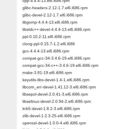
cpp-4.4.4-13.el6.i686.rpm
glibc-headers-2.12-1.7.el6.i686.rpm
glibc-devel-2.12-1.7.el6.i686.rpm
libgomp-4.4.4-13.el6.i686.rpm
libstdc++-devel-4.4.4-13.el6.i686.rpm
ppl-0.10.2-11.el6.i686.rpm
cloog-ppl-0.15.7-1.2.el6.i686
gcc-4.4.4-13.el6.i686.rpm
compat-gcc-34-3.4.6-19.el6.i686.rpm
compat-gcc-34-c++-3.4.6-19.el6.i686.rpm
make-3.81-19.el6.i686.rpm
keyutils-libs-devel-1.4-1.el6.i686.rpm
libcom_err-devel-1.41.12-3.el6.i686.rpm
libsepol-devel-2.0.41-3.el6.i686.rpm
libselinux-devel-2.0.94-2.el6.i686.rpm
krb5-devel-1.8.2-3.el6.i686.rpm
zlib-devel-1.2.3-25.el6.i686.rpm
openssl-devel-1.0.0-4.el6.i686.rpm