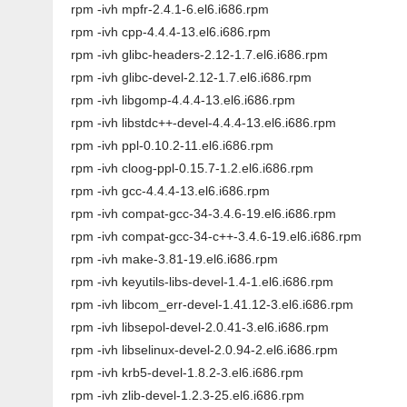
rpm -ivh mpfr-2.4.1-6.el6.i686.rpm
rpm -ivh cpp-4.4.4-13.el6.i686.rpm
rpm -ivh glibc-headers-2.12-1.7.el6.i686.rpm
rpm -ivh glibc-devel-2.12-1.7.el6.i686.rpm
rpm -ivh libgomp-4.4.4-13.el6.i686.rpm
rpm -ivh libstdc++-devel-4.4.4-13.el6.i686.rpm
rpm -ivh ppl-0.10.2-11.el6.i686.rpm
rpm -ivh cloog-ppl-0.15.7-1.2.el6.i686.rpm
rpm -ivh gcc-4.4.4-13.el6.i686.rpm
rpm -ivh compat-gcc-34-3.4.6-19.el6.i686.rpm
rpm -ivh compat-gcc-34-c++-3.4.6-19.el6.i686.rpm
rpm -ivh make-3.81-19.el6.i686.rpm
rpm -ivh keyutils-libs-devel-1.4-1.el6.i686.rpm
rpm -ivh libcom_err-devel-1.41.12-3.el6.i686.rpm
rpm -ivh libsepol-devel-2.0.41-3.el6.i686.rpm
rpm -ivh libselinux-devel-2.0.94-2.el6.i686.rpm
rpm -ivh krb5-devel-1.8.2-3.el6.i686.rpm
rpm -ivh zlib-devel-1.2.3-25.el6.i686.rpm