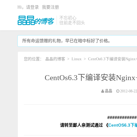
Hi，请登录
我要注册
不忘初心
往前走不回头
所有命运馈赠的礼物，早已在暗中标好了价格。
您的位置：
晶晶的博客
Linux
CentOs6.3下编译安装Ngi
>
>
CentOs6.3下编译安装Ng
晶晶
2012-08-22
############
请转至鄙人亲测试通过 《
CentOS6.3下编