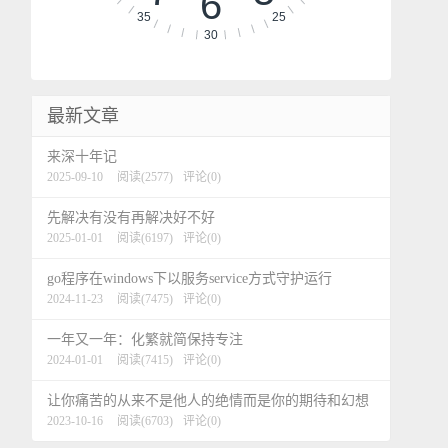
6
35
25
30
最新文章
来深十年记
2025-09-10
阅读(2577)
评论(0)
先解决有没有再解决好不好
2025-01-01
阅读(6197)
评论(0)
go程序在windows下以服务service方式守护运行
2024-11-23
阅读(7475)
评论(0)
一年又一年：化繁就简保持专注
2024-01-01
阅读(7415)
评论(0)
让你痛苦的从来不是他人的绝情而是你的期待和幻想
2023-10-16
阅读(6703)
评论(0)