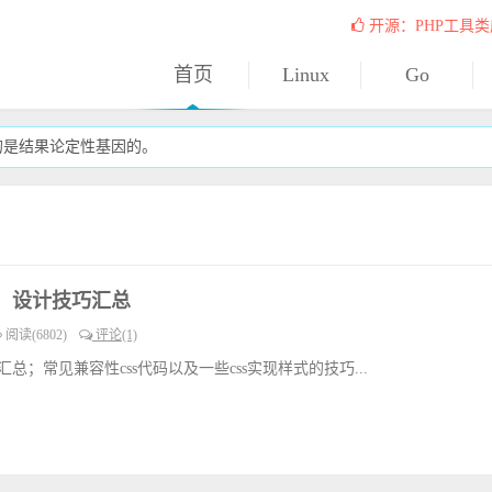
开源：PHP工具类
首页
Linux
Go
的是结果论定性基因的。
ck、设计技巧汇总
阅读(6802)
评论(1)
巧汇总；常见兼容性css代码以及一些css实现样式的技巧...