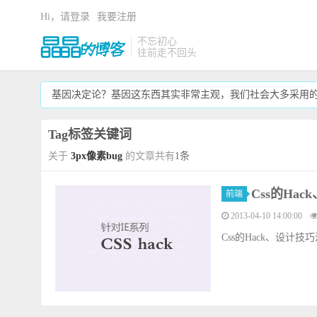
Hi，请登录
我要注册
不忘初心
往前走不回头
基因决定论？基因这东西其实非常主观，我们社会大多采用
Tag标签关键词
关于
3px像素bug
的文章共有
1条
Css的Ha
前端
2013-04-10 14:00:00
Css的Hack、设计技