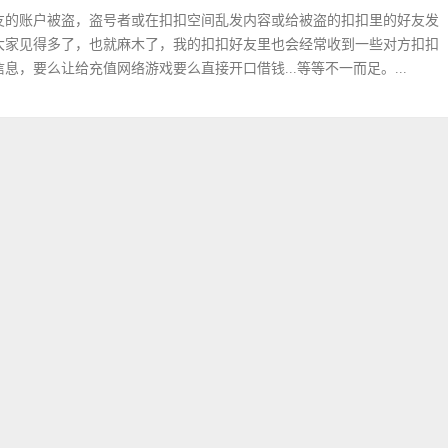
友的账户被盗，盗号者或在扣扣空间乱发内容或给被盗的扣扣里的好友发
大家见得多了，也就麻木了，我的扣扣好友里也会经常收到一些对方扣扣
息，要么让给充值网络游戏要么直接开口借钱...等等不一而足。...